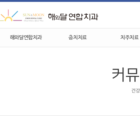
해와달연합치과
충치치료
치주치료
커뮤
건강