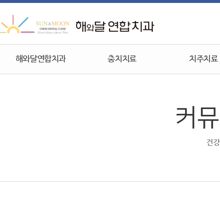
해와달연합치과
충치치료
치주치료
커뮤
건강