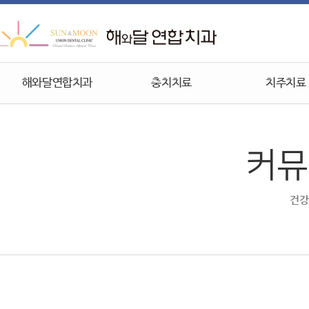
해와달연합치과
충치치료
치주치료
커뮤
건강