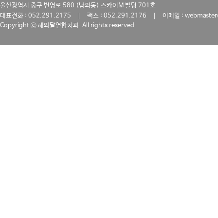
울산광역시 중구 번영로 580 (남외동) 스카이M 빌딩 701호
｜
｜
대표전화 : 052.291.2175
팩스 : 052.291.2176
이메일 : webmaster
Copyright ⓒ 해와달연합치과. All rights reserved.