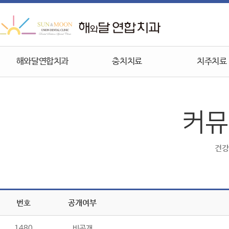
해와달연합치과
충치치료
치주치료
커뮤
건강
번호
공개여부
1480
비공개