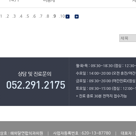
1471
비공개
사
1
.
2
.
3
.
4
.
5
.
6
.
7
.
8
.
9
.
10
월·화·목 : 09:30~18:30 (점심 : 12:30
수요일 : 14:00~20:00 (오전 휴진/야
상담 및 진료문의
금요일 : 09:30~20:00 (야간진료)(점심 :
토요일 : 09:30~15:00 (점심 : 12:00~
* 진료 종료 30분 전까지 접수가능
｜
｜
상호 : 해와달연합치과의원
사업자등록번호 : 620-13-87780
대표자 :