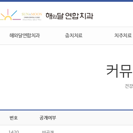
해와달연합치과
충치치료
치주치료
커뮤
건강
번호
공개여부
1420
비공개