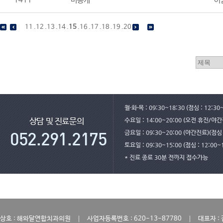
1411
비공개
어
11
.
12
.
13
.
14
.
15
.
16
.
17
.
18
.
19
.
20
월·화·목 : 09:30~18:30 (점심 : 12:30
수요일 : 14:00~20:00 (오전 휴진/야
상담 및 진료문의
금요일 : 09:30~20:00 (야간진료)(점심 :
토요일 : 09:30~15:00 (점심 : 12:00~
* 진료 종료 30분 전까지 접수가능
｜
｜
상호 : 해와달연합치과의원
사업자등록번호 : 620-13-87780
대표자 :