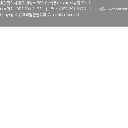
울산광역시 중구 번영로 580 (남외동) 스카이M 빌딩 701호
｜
｜
대표전화 : 052.291.2175
팩스 : 052.291.2176
이메일 : webmaster
Copyright ⓒ 해와달연합치과. All rights reserved.