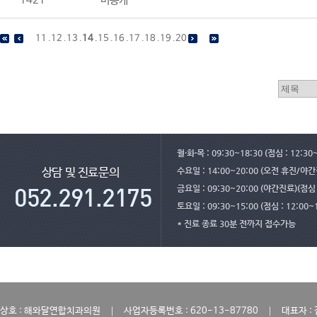
1421
비공개
11
.
12
.
13
.
14
.
15
.
16
.
17
.
18
.
19
.
20
월·화·목 : 09:30~18:30 (점심 : 12:30
수요일 : 14:00~20:00 (오전 휴진/야
상담 및 진료문의
금요일 : 09:30~20:00 (야간진료)(점심 :
토요일 : 09:30~15:00 (점심 : 12:00~
* 진료 종료 30분 전까지 접수가능
｜
｜
상호 : 해와달연합치과의원
사업자등록번호 : 620-13-87780
대표자 :