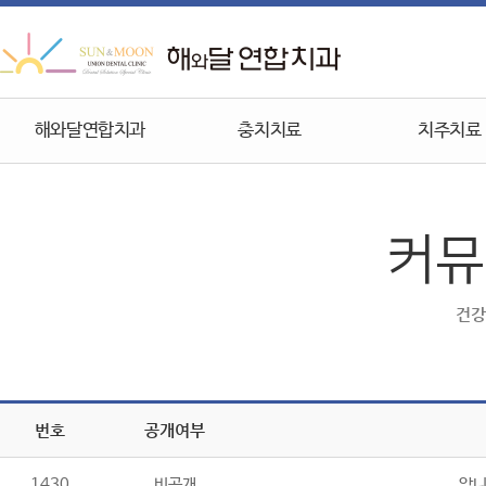
해와달연합치과
충치치료
치주치료
커뮤
건강
번호
공개여부
1430
비공개
앞니