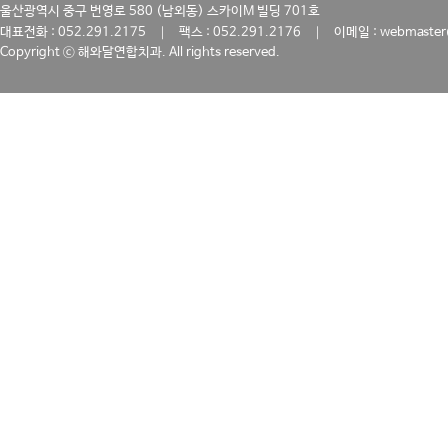
울산광역시 중구 번영로 580 (남외동) 스카이M 빌딩 701호
｜
｜
대표전화 : 052.291.2175
팩스 : 052.291.2176
이메일 : webmaster
Copyright ⓒ 해와달연합치과. All rights reserved.