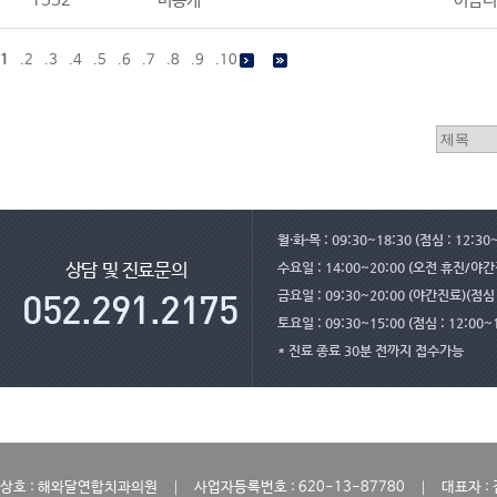
1552
비공개
어금니
1
.
2
.
3
.
4
.
5
.
6
.
7
.
8
.
9
.
10
월·화·목 : 09:30~18:30 (점심 : 12:30
수요일 : 14:00~20:00 (오전 휴진/야
상담 및 진료문의
금요일 : 09:30~20:00 (야간진료)(점심 :
토요일 : 09:30~15:00 (점심 : 12:00~
* 진료 종료 30분 전까지 접수가능
｜
｜
상호 : 해와달연합치과의원
사업자등록번호 : 620-13-87780
대표자 :