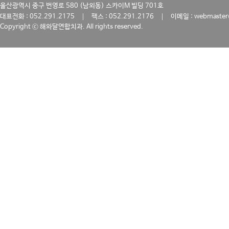
울산광역시 중구 번영로 580 (남외동) 스카이M 빌딩 701호
｜
｜
대표전화 : 052.291.2175
팩스 : 052.291.2176
이메일 : webmaster
Copyright ⓒ 해와달연합치과. All rights reserved.