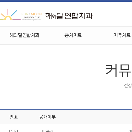
해와달연합치과
충치치료
치주치료
커뮤
건강
번호
공개여부
1561
비공개
이