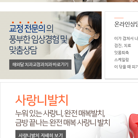
온라인상
이가 겹쳐서 
검진, 치료
잇몸퇴축
스케일링
해와달 치과교정과치과 바로가기
이 닦을 때 피
컴퓨터 분석 임플란트 자세히 보기
사랑니발치 자세히 보기
미세현미경치료 