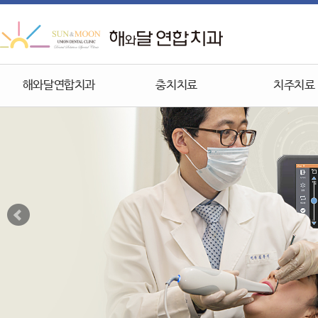
해와달연합치과
충치치료
치주치료