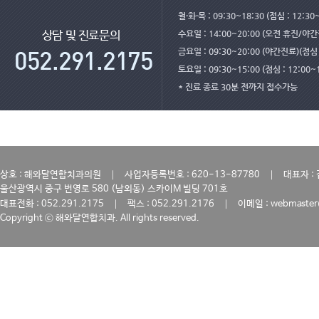
월·화·목 : 09:30~18:30 (점심 : 12:30
수요일 : 14:00~20:00 (오전 휴진/야
상담 및 진료문의
금요일 : 09:30~20:00 (야간진료)(점심 :
토요일 : 09:30~15:00 (점심 : 12:00~
* 진료 종료 30분 전까지 접수가능
｜
｜
상호 : 해와달연합치과의원
사업자등록번호 : 620-13-87780
대표자 :
울산광역시 중구 번영로 580 (남외동) 스카이M 빌딩 701호
｜
｜
대표전화 : 052.291.2175
팩스 : 052.291.2176
이메일 : webmaster
Copyright ⓒ 해와달연합치과. All rights reserved.