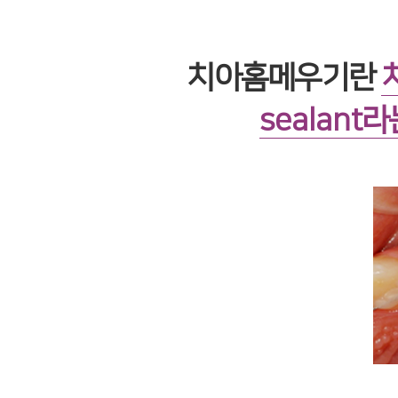
치아홈메우기란
sealan
t라