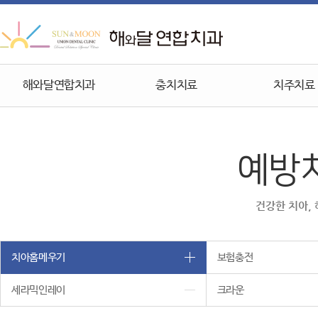
해와달연합치과
충치치료
치주치료
예방
건강한 치아,
치아홈메우기
보험충전
세라믹인레이
크라운